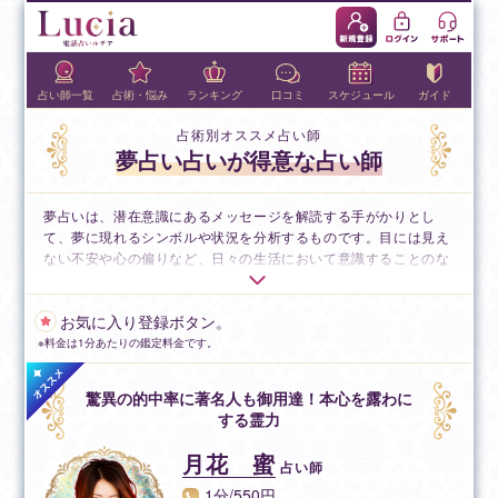
占い師一覧
占術・悩み
ランキング
口コミ
スケジュール
ガイド
占術別オススメ占い師
夢占い占いが得意な占い師
夢占いは、潜在意識にあるメッセージを解読する手がかりとし
て、夢に現れるシンボルや状況を分析するものです。目には見え
ない不安や心の偏りなど、日々の生活において意識することのな
い感情が夢を通して現れる場合があります。また現在の心理状態
以外にも将来に起こりうる出来事を読み解くことも可能です。占
お気に入り登録ボタン。
いという側面もありつつも分析に近いものがあり、心理カウンセ
リングと似たアプローチを取る場合も。精神分析学の父とも言わ
料金は1分あたりの鑑定料金です。
れるフロイトの『夢判断』にもあるように、夢は私たちの内面を
映し出す鏡とされています。夢から受け取る印象が強く残る場合
驚異の的中率に著名人も御用達！本心を露わに
は、あなたの心が何かを伝えようとしているのかもしれません。
する霊力
夢に耳を傾け、自身の内面と向き合うことで、心のバランスを取
り戻す手がかりを見つけ出すことができるでしょう。
月花 蜜
占い師
1分/550円