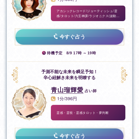
アカシックレコード/ジョーティッシュ/霊
感/タロット/六壬神課/ラジオニクス(波動調
整)/西洋占星術/諸葛亮易/宿曜/自動筆記/ツ
インレイ
今すぐ占う
待機予定
8/9 17時 ～ 19時
予測不能な未来を瞬足予知！
辛心紐解き未来を明瞭する
青山瑠輝愛
占い師
1分/396円
霊感・霊視・霊感タロット・夢判断
今すぐ占う