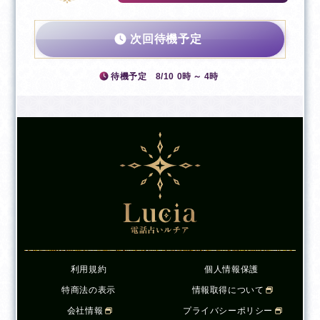
イキック）/超言語（テレパシー）/ペット/
夢分析/波動調整
次回待機予定
待機予定
8/10 0時 ～ 4時
利用規約
個人情報保護
特商法の表示
情報取得について
会社情報
プライバシーポリシー