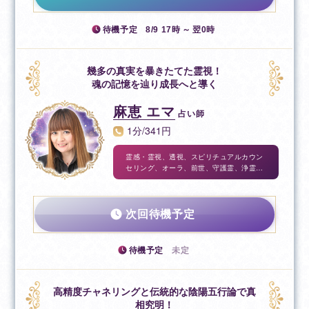
待機予定
8/9 17時 ～ 翌0時
幾多の真実を暴きたてた霊視！
魂の記憶を辿り成長へと導く
麻恵 エマ
占い師
1分/341円
霊感・霊視、透視、スピリチュアルカウン
セリング、オーラ、前世、守護霊、浄霊、
縁結び、祈祷祈願、風水
次回待機予定
待機予定
未定
高精度チャネリングと伝統的な陰陽五行論で真
相究明！