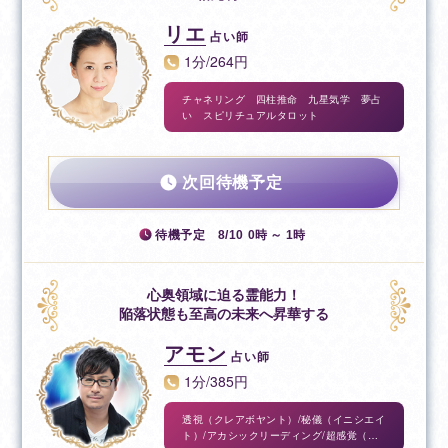
リエ
占い師
1分/264円
チャネリング 四柱推命 九星気学 夢占
い スピリチュアルタロット
次回待機予定
待機予定
8/10 0時 ～ 1時
心奥領域に迫る霊能力！
陥落状態も至高の未来へ昇華する
アモン
占い師
1分/385円
透視（クレアボヤント）/秘儀（イニシエイ
ト）/アカシックリーディング/超感覚（サ