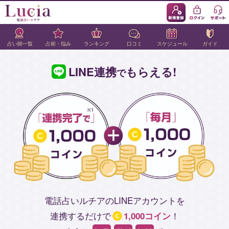
占い師一覧
占術・悩み
ランキング
口コミ
スケジュール
ガイド
LINE連携
もらえる!
で
電話占いルチアのLINEアカウントを
連携するだけで
！
1,000コイン