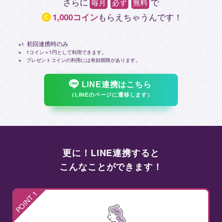
さらに
で
毎月
必ず
無料
もらえちゃうんです！
1,000コイン
初回連携時のみ
1コイン＝1円として利用できます。
プレゼントコインの利用には有効期限があります。
LINE連携はこちら
（LINEのページに遷移します）
更に！LINE連携すると
こんなことができます！
POINT 1